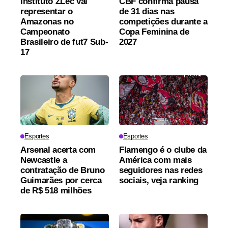
Instituto ZLec vai
CBF confirma pausa
representar o
de 31 dias nas
Amazonas no
competições durante a
Campeonato
Copa Feminina de
Brasileiro de fut7 Sub-
2027
17
Esportes
Esportes
Arsenal acerta com
Flamengo é o clube da
Newcastle a
América com mais
contratação de Bruno
seguidores nas redes
Guimarães por cerca
sociais, veja ranking
de R$ 518 milhões