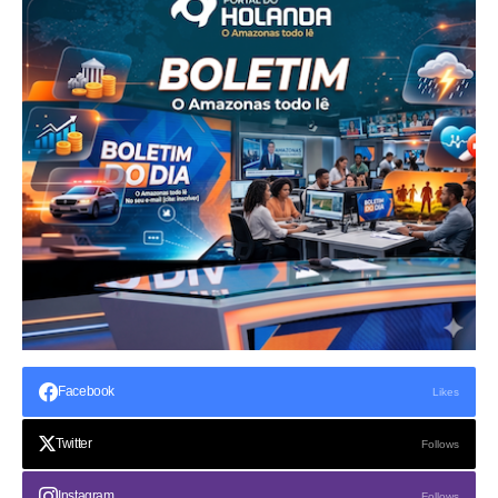
Facebook
Likes
Twitter
Follows
Instagram
Follows