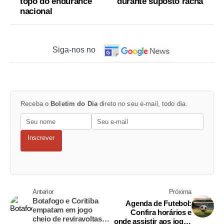
topo do endurance
durante suposto racha
nacional
Siga-nos no
Receba o
Boletim do Dia
direto no seu e-mail, todo dia.
Inscrever
Anterior
Próxima
Botafogo e Coritiba
Agenda de Futebol:
empatam em jogo
Confira horários e
cheio de reviravoltas
onde assistir aos jogos