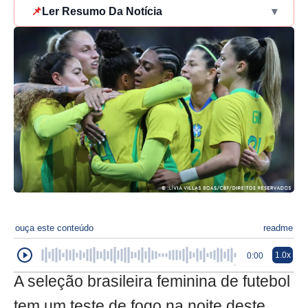
📌
Ler Resumo Da Notícia
▾
ouça este conteúdo
readme
1.0x
0:00
A seleção brasileira feminina de futebol
tem um teste de fogo na noite deste