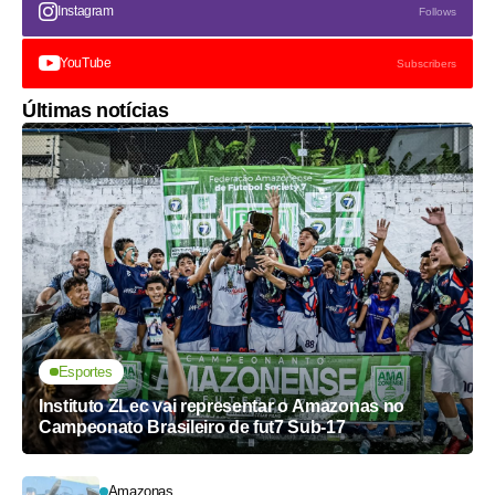
Instagram
Follows
YouTube
Subscribers
Últimas notícias
Esportes
Instituto ZLec vai representar o Amazonas no
Campeonato Brasileiro de fut7 Sub-17
Amazonas