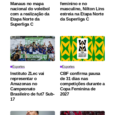
Manaus no mapa
feminino e no
nacional do voleibol
masculino, Nilton Lins
com a realização da
estreia na Etapa Norte
Etapa Norte da
da Superliga C
Superliga C
Esportes
Esportes
Instituto ZLec vai
CBF confirma pausa
representar o
de 31 dias nas
Amazonas no
competições durante a
Campeonato
Copa Feminina de
Brasileiro de fut7 Sub-
2027
17