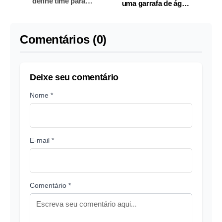
define time para
uma garrafa de água
enfrentar o Egito;
lacrada para os
confira
estádios, diz Fifa
Comentários (0)
Deixe seu comentário
Nome *
E-mail *
Comentário *