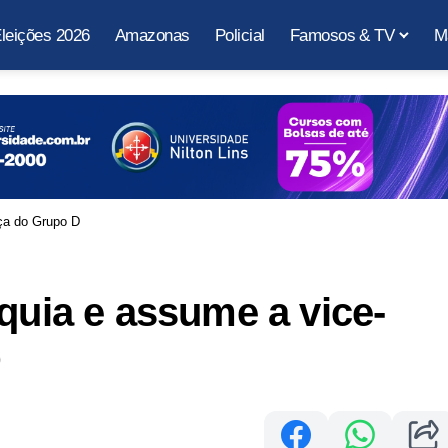
leições 2026
Amazonas
Policial
Famosos & TV
M
nça do Grupo D
quia e assume a vice-
D