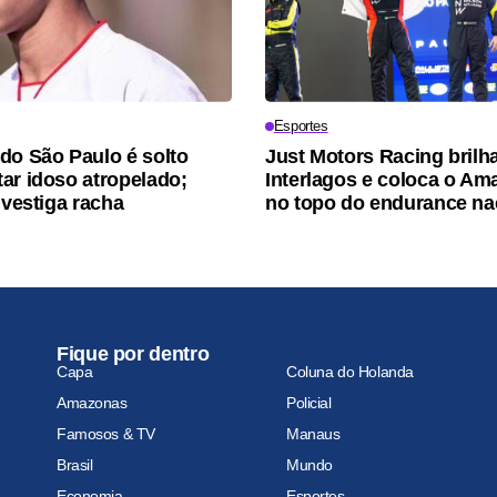
Esportes
do São Paulo é solto
Just Motors Racing brilh
ar idoso atropelado;
Interlagos e coloca o A
nvestiga racha
no topo do endurance na
Fique por dentro
Capa
Coluna do Holanda
Amazonas
Policial
Famosos & TV
Manaus
Brasil
Mundo
Economia
Esportes