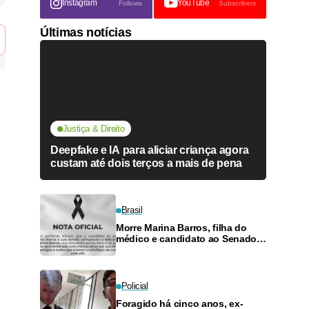
Instagram
YouTube
Follows
Subscribers
Últimas notícias
Justiça & Direito
Deepfake e IA para aliciar criança agora
custam até dois terços a mais de pena
Brasil
Morre Marina Barros, filha do
médico e candidato ao Senado
Antônio Barros
Policial
Foragido há cinco anos, ex-