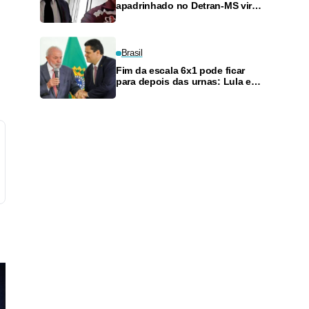
apadrinhado no Detran-MS vira
réu de novo — e é achado
fazendo frete
Brasil
Fim da escala 6x1 pode ficar
para depois das urnas: Lula e
Alcolumbre discutem adiamento