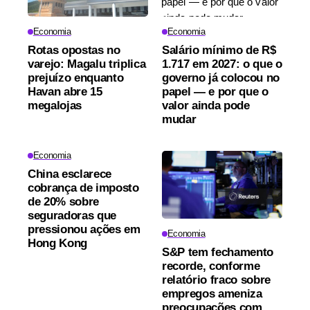
Economia
Economia
Rotas opostas no
Salário mínimo de R$
varejo: Magalu triplica
1.717 em 2027: o que o
prejuízo enquanto
governo já colocou no
Havan abre 15
papel — e por que o
megalojas
valor ainda pode
mudar
Economia
China esclarece
cobrança de imposto
de 20% sobre
seguradoras que
pressionou ações em
Economia
Hong Kong
S&P tem fechamento
recorde, conforme
relatório fraco sobre
empregos ameniza
preocupações com