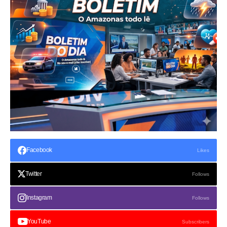
Facebook
Likes
Twitter
Follows
Instagram
Follows
YouTube
Subscribers