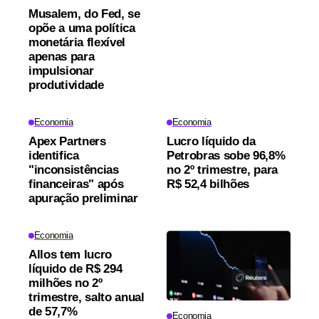
Musalem, do Fed, se
opõe a uma política
monetária flexível
apenas para
impulsionar
produtividade
Economia
Economia
Apex Partners
Lucro líquido da
identifica
Petrobras sobe 96,8%
"inconsistências
no 2º trimestre, para
financeiras" após
R$ 52,4 bilhões
apuração preliminar
Economia
Allos tem lucro
líquido de R$ 294
milhões no 2º
trimestre, salto anual
de 57,7%
Economia