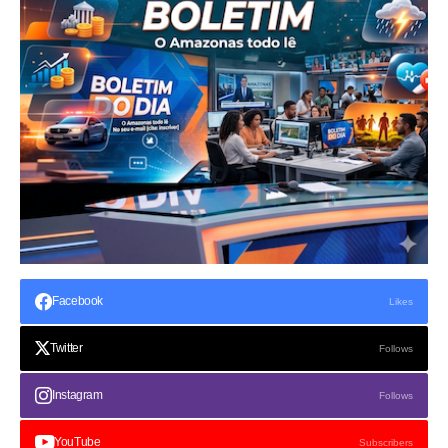
Facebook
Likes
Twitter
Follows
Instagram
Follows
YouTube
Subscribers