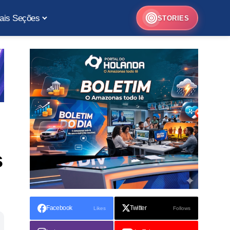
ais Seções
STORIES
s
Facebook
Twitter
Likes
Follows