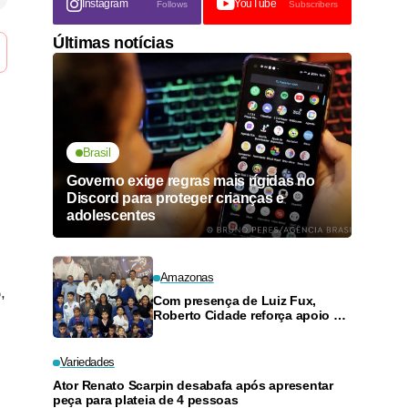
Instagram
YouTube
Follows
Subscribers
Últimas notícias
Brasil
Governo exige regras mais rígidas no
Discord para proteger crianças e
adolescentes
Amazonas
,
Com presença de Luiz Fux,
Roberto Cidade reforça apoio a
projeto social de jiu-jitsu no
Ouro Verde
Variedades
Ator Renato Scarpin desabafa após apresentar
peça para plateia de 4 pessoas