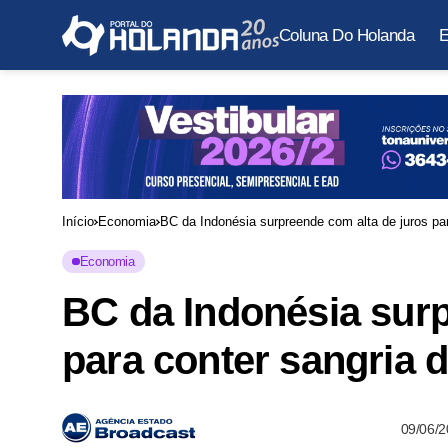
Coluna Do Holanda
E
Início
Economia
BC da Indonésia surpreende com alta de juros par
Economia
BC da Indonésia surp
para conter sangria d
09/06/