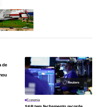
a de
onou
Economia
S&P tem fechamento recorde,