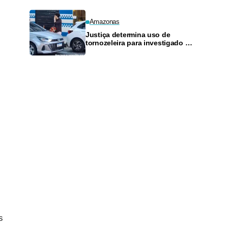
Amazonas
Justiça determina uso de
tornozeleira para investigado por
perseguir estudante em Manaus
s