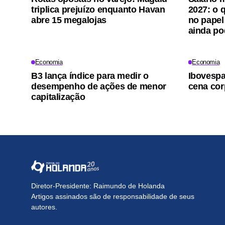
triplica prejuízo enquanto Havan
2027: o 
abre 15 megalojas
no papel
ainda p
Economia
Economia
B3 lança índice para medir o
Ibovesp
desempenho de ações de menor
cena cor
capitalização
Diretor-Presidente: Raimundo de Holanda
Artigos assinados são de responsabilidade de seus
autores.