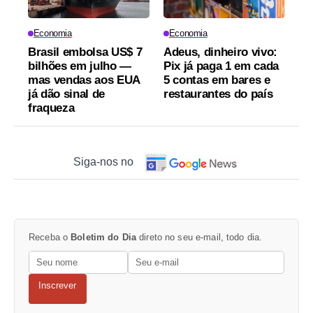
Economia
Economia
Brasil embolsa US$ 7
Adeus, dinheiro vivo:
bilhões em julho —
Pix já paga 1 em cada
mas vendas aos EUA
5 contas em bares e
já dão sinal de
restaurantes do país
fraqueza
Siga-nos no
Receba o
Boletim do Dia
direto no seu e-mail, todo dia.
Inscrever