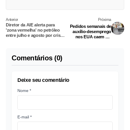
Anterior
Próxima
Diretor da AIE alerta para
Pedidos semanais de
'zona vermelha' no petróleo
auxílio-desemprego
entre julho e agosto por crise
nos EUA caem em
em Ormuz
meio à resiliência do
mercado de trabalho
Comentários (0)
Deixe seu comentário
Nome *
E-mail *