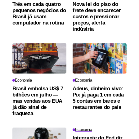
Três em cada quatro
Nova lei do piso do
pequenos negócios do
frete deve encarecer
Brasil já usam
custos e pressionar
computador na rotina
preços, alerta
indústria
Economia
Economia
Brasil embolsa US$ 7
Adeus, dinheiro vivo:
bilhões em julho —
Pix já paga 1 em cada
mas vendas aos EUA
5 contas em bares e
já dão sinal de
restaurantes do país
fraqueza
Economia
Integrante do Fed diz