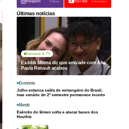
Instagram
YouTube
Follows
Subscribers
Últimas notícias
Famosos & TV
Ex-bbb Milena diz que amizade com Ana
Paula Renault acabou
Economia
Julho estanca saída de estrangeiro do Brasil,
mas cenário do 2º semestre permanece incerto
Mundo
Exército do Iêmen volta a atacar bases dos
Houthis