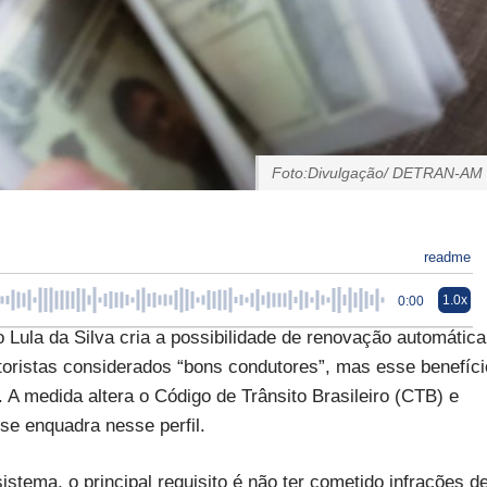
Foto:Divulgação/ DETRAN-AM
readme
1.0x
0:00
o Lula da Silva cria a possibilidade de renovação automática
toristas considerados “bons condutores”, mas esse benefíci
A medida altera o Código de Trânsito Brasileiro (CTB) e
 se enquadra nesse perfil.
stema, o principal requisito é não ter cometido infrações d