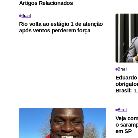
Artigos Relacionados
Brasil
Rio volta ao estágio 1 de atenção
após ventos perderem força
Brasil
Eduardo 
obrigato
Brasil: '
Brasil
Veja com
o saramp
em SP