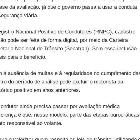
base da avaliação, já que o governo passa a usar a conduta
egurança viária.
Registro Nacional Positivo de Condutores (RNPC), cadastro
ão pode ser feita de forma digital, por meio da Carteira
retaria Nacional de Trânsito (Senatran). Sem essa inclusão
eis para o benefício.
do à ausência de multas e à regularidade no cumprimento da
ntro do período de análise pode excluir o motorista da
órico positivo em anos anteriores.
ndutor ainda precisa passar por avaliação médica
ferença é que, nesse modelo, parte das etapas burocráticas
o responsável ao volante.
a e valorizar quem respeita as leis de trânsito, utilizando 