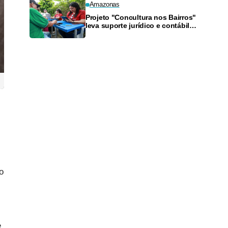
Amazonas
Projeto "Concultura nos Bairros"
leva suporte jurídico e contábil a
artistas da Zona Sul neste
sábado
o
e