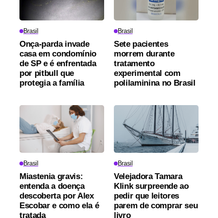
Brasil
Brasil
Onça-parda invade
Sete pacientes
casa em condomínio
morrem durante
de SP e é enfrentada
tratamento
por pitbull que
experimental com
protegia a família
polilaminina no Brasil
Brasil
Brasil
Miastenia gravis:
Velejadora Tamara
entenda a doença
Klink surpreende ao
descoberta por Alex
pedir que leitores
Escobar e como ela é
parem de comprar seu
tratada
livro