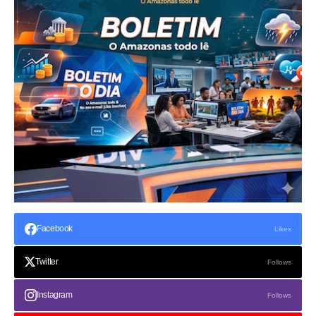
Facebook
Likes
Twitter
Follows
Instagram
Follows