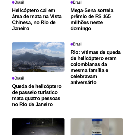
Brasil
Brasil
Helicóptero cai em
Mega-Sena sorteia
área de mata na Vista
prêmio de R$ 165
Chinesa, no Rio de
milhões neste
Janeiro
domingo
Brasil
Rio: vítimas de queda
de helicóptero eram
colombianas da
mesma família e
celebravam
Brasil
aniversário
Queda de helicóptero
de passeio turístico
mata quatro pessoas
no Rio de Janeiro