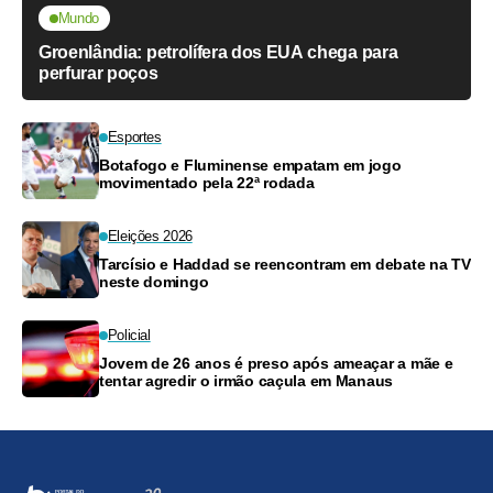
Mundo
Groenlândia: petrolífera dos EUA chega para
perfurar poços
Esportes
Botafogo e Fluminense empatam em jogo
movimentado pela 22ª rodada
Eleições 2026
Tarcísio e Haddad se reencontram em debate na TV
neste domingo
Policial
Jovem de 26 anos é preso após ameaçar a mãe e
tentar agredir o irmão caçula em Manaus