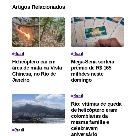
Artigos Relacionados
Brasil
Brasil
Helicóptero cai em
Mega-Sena sorteia
área de mata na Vista
prêmio de R$ 165
Chinesa, no Rio de
milhões neste
Janeiro
domingo
Brasil
Rio: vítimas de queda
de helicóptero eram
colombianas da
mesma família e
celebravam
Brasil
aniversário