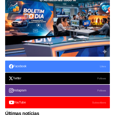
Facebook
Likes
Twitter
Follows
Instagram
Follows
YouTube
Subscribers
Últimas notícias