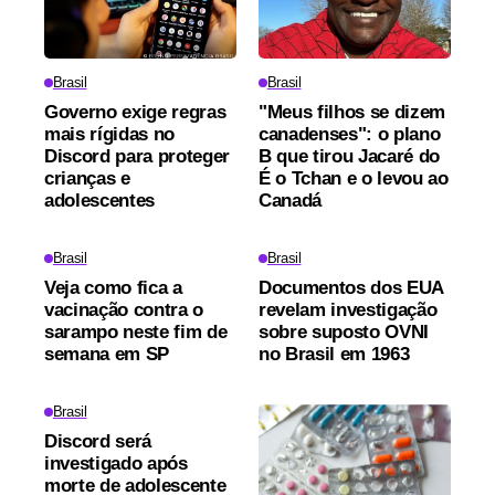
Brasil
Brasil
Governo exige regras
"Meus filhos se dizem
mais rígidas no
canadenses": o plano
Discord para proteger
B que tirou Jacaré do
crianças e
É o Tchan e o levou ao
adolescentes
Canadá
Brasil
Brasil
Veja como fica a
Documentos dos EUA
vacinação contra o
revelam investigação
sarampo neste fim de
sobre suposto OVNI
semana em SP
no Brasil em 1963
Brasil
Discord será
investigado após
morte de adolescente