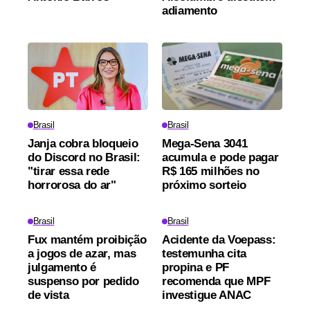
adiamento
Brasil
Brasil
Janja cobra bloqueio
Mega-Sena 3041
do Discord no Brasil:
acumula e pode pagar
"tirar essa rede
R$ 165 milhões no
horrorosa do ar"
próximo sorteio
Brasil
Brasil
Fux mantém proibição
Acidente da Voepass:
a jogos de azar, mas
testemunha cita
julgamento é
propina e PF
suspenso por pedido
recomenda que MPF
de vista
investigue ANAC