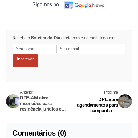
Siga-nos no
Receba o
Boletim do Dia
direto no seu e-mail, todo dia.
Inscrever
Anterior
Próxima
DPE-AM abre
DPE abre
inscrições para
agendamentos para
residência jurídica em
campanha de
Silves com bolsa de R$
reconhecimento de
2,5 mil
paternidade em
Manaus
Comentários (0)