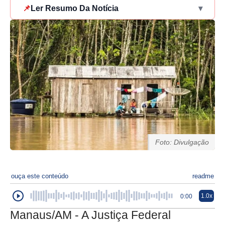
📌
Ler Resumo Da Notícia
▾
Foto: Divulgação
ouça este conteúdo
readme
1.0x
0:00
Manaus/AM - A Justiça Federal