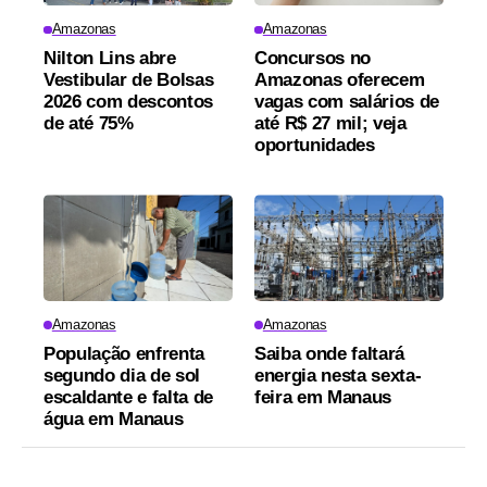
Amazonas
Amazonas
Nilton Lins abre
Concursos no
Vestibular de Bolsas
Amazonas oferecem
2026 com descontos
vagas com salários de
de até 75%
até R$ 27 mil; veja
oportunidades
Amazonas
Amazonas
População enfrenta
Saiba onde faltará
segundo dia de sol
energia nesta sexta-
escaldante e falta de
feira em Manaus
água em Manaus