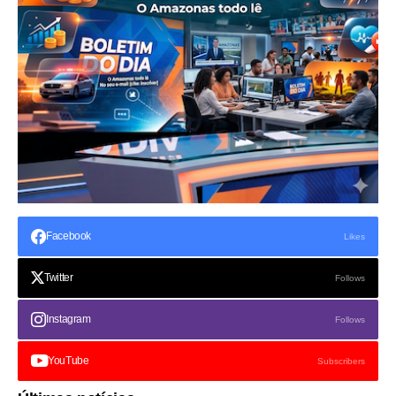
Facebook
Likes
Twitter
Follows
Instagram
Follows
YouTube
Subscribers