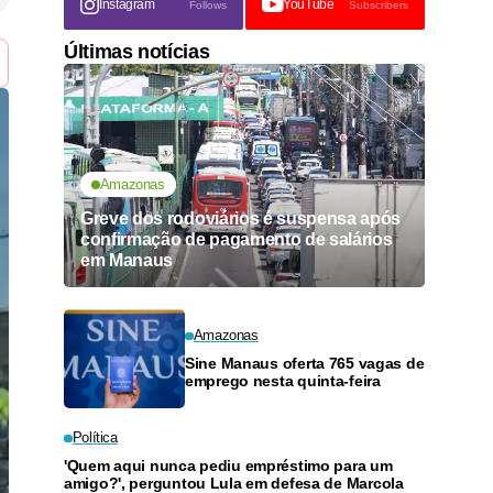
Instagram
YouTube
Follows
Subscribers
Últimas notícias
Amazonas
Greve dos rodoviários é suspensa após
confirmação de pagamento de salários
em Manaus
Amazonas
Sine Manaus oferta 765 vagas de
emprego nesta quinta-feira
Política
'Quem aqui nunca pediu empréstimo para um
amigo?', perguntou Lula em defesa de Marcola