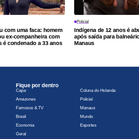
Policial
ou com uma faca: homem
Indígena de 12 anos é a
ou ex-companheira com
após saída para balneári
s é condenado a 33 anos
Manaus
Fique por dentro
Capa
Coluna do Holanda
Amazonas
Policial
Famosos & TV
Manaus
Brasil
Mundo
Economia
Esportes
Geral