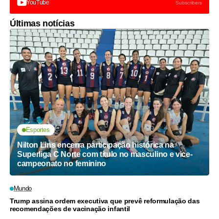
YouTube
Subscribers
Últimas notícias
Esportes
Nilton Lins encerra participação histórica na
Superliga C Norte com título no masculino e vice-
campeonato no feminino
Mundo
Trump assina ordem executiva que prevê reformulação das
recomendações de vacinação infantil