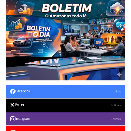
Facebook
Likes
Twitter
Follows
Instagram
Follows