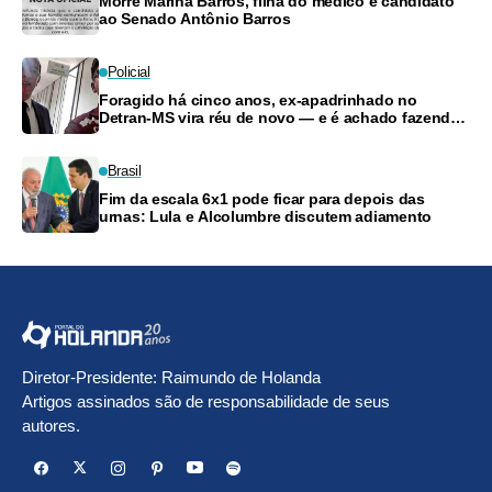
Morre Marina Barros, filha do médico e candidato
ao Senado Antônio Barros
Policial
Foragido há cinco anos, ex-apadrinhado no
Detran-MS vira réu de novo — e é achado fazendo
frete
Brasil
Fim da escala 6x1 pode ficar para depois das
urnas: Lula e Alcolumbre discutem adiamento
Diretor-Presidente: Raimundo de Holanda
Artigos assinados são de responsabilidade de seus
autores.