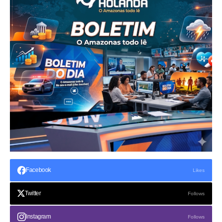
Facebook
Likes
Twitter
Follows
Instagram
Follows