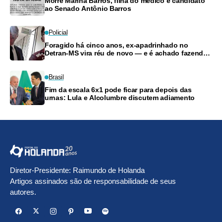
Morre Marina Barros, filha do médico e candidato
ao Senado Antônio Barros
Policial
Foragido há cinco anos, ex-apadrinhado no
Detran-MS vira réu de novo — e é achado fazendo
frete
Brasil
Fim da escala 6x1 pode ficar para depois das
urnas: Lula e Alcolumbre discutem adiamento
Diretor-Presidente: Raimundo de Holanda
Artigos assinados são de responsabilidade de seus
autores.