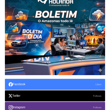
Facebook
Likes
Twitter
Follows
Instagram
Follows