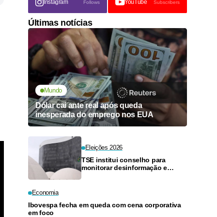
Instagram
YouTube
Follows
Subscribers
Últimas notícias
Mundo
Dólar cai ante real após queda
inesperada do emprego nos EUA
Eleições 2026
TSE institui conselho para
monitorar desinformação e
inteligência artificial
Economia
Ibovespa fecha em queda com cena corporativa
em foco