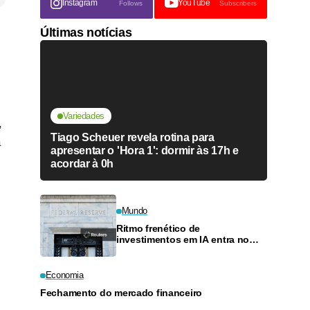
Instagram
YouTube
Follows
Subscribers
Últimas notícias
Variedades
,
Tiago Scheuer revela rotina para
a
apresentar o 'Hora 1': dormir às 17h e
acordar à 0h
Mundo
Ritmo frenético de
investimentos em IA entra no
radar de autoridades do Fed
Economia
Fechamento do mercado financeiro