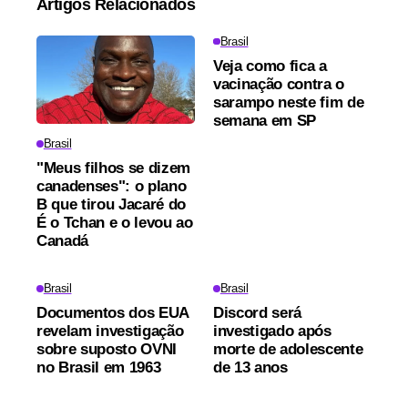
Artigos Relacionados
Brasil
Veja como fica a
vacinação contra o
sarampo neste fim de
semana em SP
Brasil
"Meus filhos se dizem
canadenses": o plano
B que tirou Jacaré do
É o Tchan e o levou ao
Canadá
Brasil
Brasil
Documentos dos EUA
Discord será
revelam investigação
investigado após
sobre suposto OVNI
morte de adolescente
no Brasil em 1963
de 13 anos