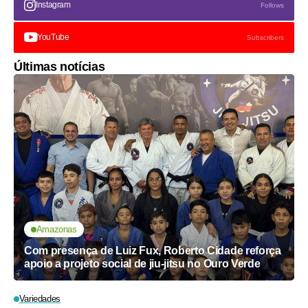
Instagram
Follows
YouTube
Subscribers
Últimas notícias
Amazonas
Com presença de Luiz Fux, Roberto Cidade reforça
apoio a projeto social de jiu-jitsu no Ouro Verde
Variedades