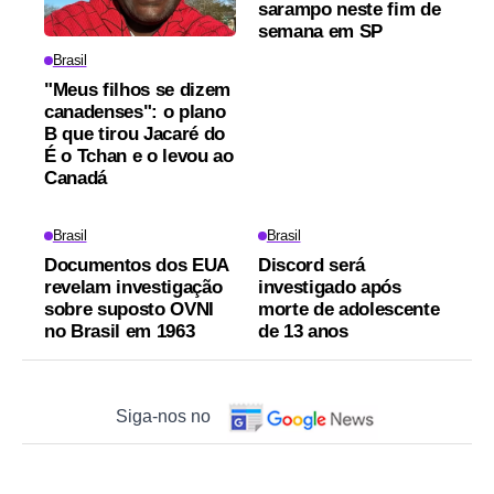
sarampo neste fim de
semana em SP
Brasil
"Meus filhos se dizem
canadenses": o plano
B que tirou Jacaré do
É o Tchan e o levou ao
Canadá
Brasil
Brasil
Documentos dos EUA
Discord será
revelam investigação
investigado após
sobre suposto OVNI
morte de adolescente
no Brasil em 1963
de 13 anos
Siga-nos no