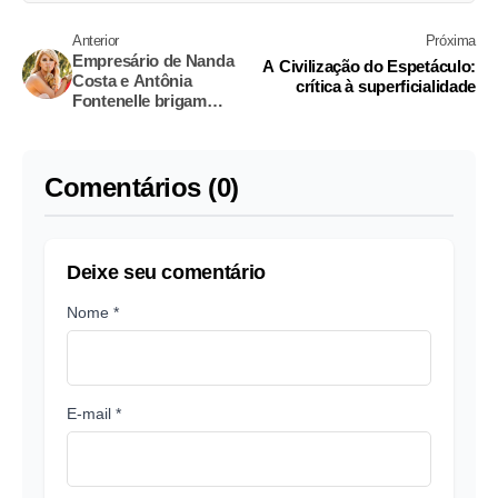
Anterior
Próxima
Empresário de Nanda
A Civilização do Espetáculo:
Costa e Antônia
crítica à superficialidade
Fontenelle brigam
"Mais importante do
que vender 500 mil
exemplares é inspirar
500 mil punhe***!"
Comentários (0)
Deixe seu comentário
Nome *
E-mail *