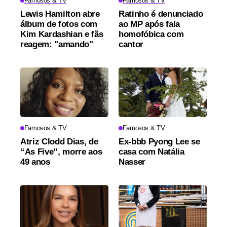
Famosos & TV
Famosos & TV
Lewis Hamilton abre
Ratinho é denunciado
álbum de fotos com
ao MP após fala
Kim Kardashian e fãs
homofóbica com
reagem: "amando"
cantor
Famosos & TV
Famosos & TV
Atriz Clodd Dias, de
Ex-bbb Pyong Lee se
“As Five”, morre aos
casa com Natália
49 anos
Nasser