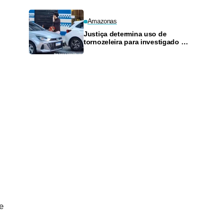
Amazonas
Justiça determina uso de
tornozeleira para investigado por
perseguir estudante em Manaus
e