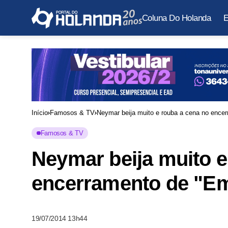
Coluna Do Holanda
E
Início
Famosos & TV
Neymar beija muito e rouba a cena no ence
Famosos & TV
Neymar beija muito e
encerramento de "Em
19/07/2014 13h44