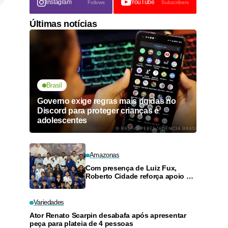
Instagram
YouTube
Follows
Subscribers
Últimas notícias
Brasil
Governo exige regras mais rígidas no
Discord para proteger crianças e
adolescentes
Amazonas
Com presença de Luiz Fux,
Roberto Cidade reforça apoio a
projeto social de jiu-jitsu no
Ouro Verde
Variedades
Ator Renato Scarpin desabafa após apresentar
peça para plateia de 4 pessoas