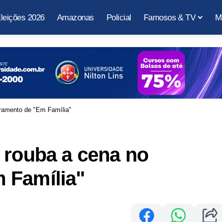
leições 2026
Amazonas
Policial
Famosos & TV
M
rramento de "Em Família"
 rouba a cena no
 Família"