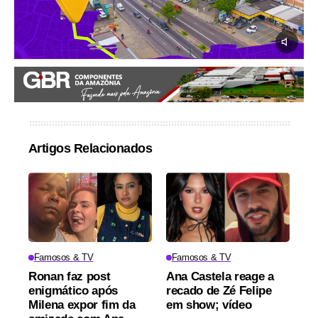
Artigos Relacionados
Famosos & TV
Famosos & TV
Ronan faz post
Ana Castela reage a
enigmático após
recado de Zé Felipe
Milena expor fim da
em show; vídeo