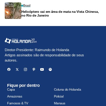
Brasil
Helicóptero cai em área de mata na Vista Chinesa,
no Rio de Janeiro
Diretor-Presidente: Raimundo de Holanda
Artigos assinados são de responsabilidade de seus
autores.
Fique por dentro
Capa
Coluna do Holanda
Amazonas
Policial
Famosos & TV
Manaus