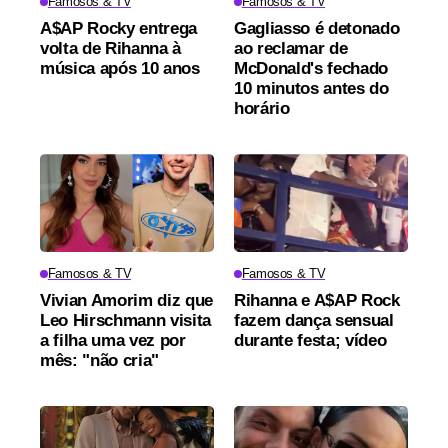
Famosos & TV
Famosos & TV
A$AP Rocky entrega
Gagliasso é detonado
volta de Rihanna à
ao reclamar de
música após 10 anos
McDonald's fechado
10 minutos antes do
horário
Famosos & TV
Famosos & TV
Vivian Amorim diz que
Rihanna e A$AP Rock
Leo Hirschmann visita
fazem dança sensual
a filha uma vez por
durante festa; vídeo
mês: "não cria"