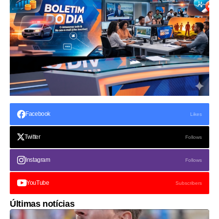
Facebook
Likes
Twitter
Follows
Instagram
Follows
YouTube
Subscribers
Últimas notícias