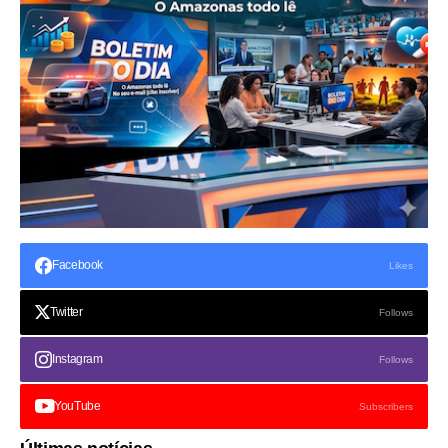
Facebook
Likes
Twitter
Follows
Instagram
Follows
YouTube
Subscribers