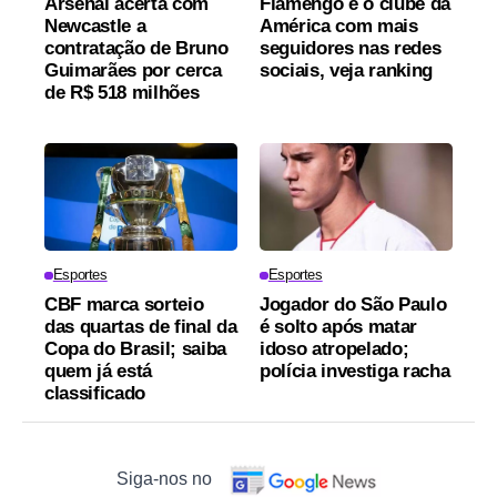
Arsenal acerta com
Flamengo é o clube da
Newcastle a
América com mais
contratação de Bruno
seguidores nas redes
Guimarães por cerca
sociais, veja ranking
de R$ 518 milhões
Esportes
Esportes
CBF marca sorteio
Jogador do São Paulo
das quartas de final da
é solto após matar
Copa do Brasil; saiba
idoso atropelado;
quem já está
polícia investiga racha
classificado
Siga-nos no