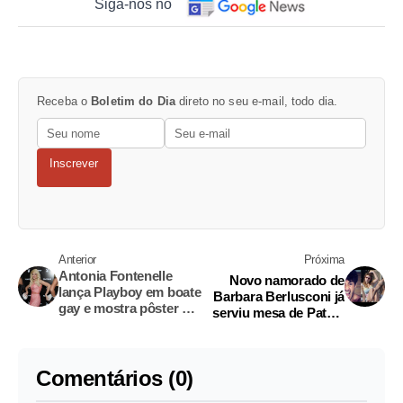
Siga-nos no
Receba o
Boletim do Dia
direto no seu e-mail, todo dia.
Inscrever
Anterior
Próxima
Antonia Fontenelle
Novo namorado de
lança Playboy em boate
Barbara Berlusconi já
gay e mostra pôster em
serviu mesa de Pato e
que aparece
da italiana em
completamente nua
restaurante
Comentários (0)