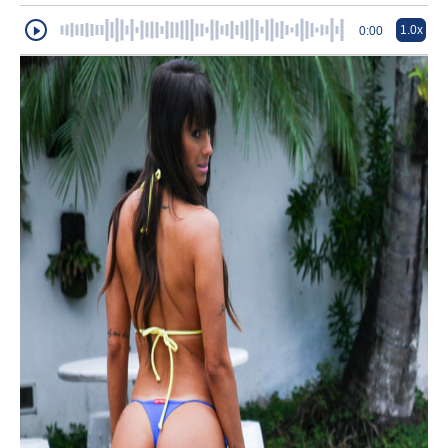
1.0x
0:00