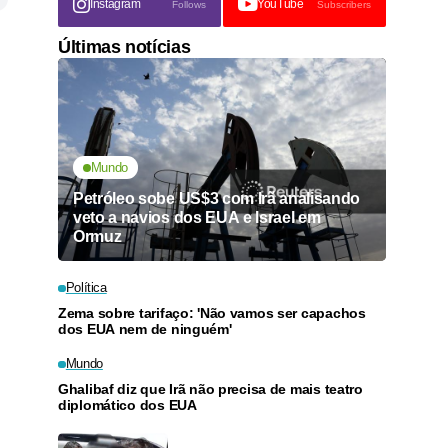
Instagram
YouTube
Follows
Subscribers
Últimas notícias
Mundo
Petróleo sobe US$3 com Irã analisando
veto a navios dos EUA e Israel em
Ormuz
Política
Zema sobre tarifaço: 'Não vamos ser capachos
dos EUA nem de ninguém'
Mundo
Ghalibaf diz que Irã não precisa de mais teatro
diplomático dos EUA