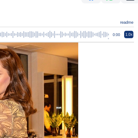
readme
1.0x
0:00