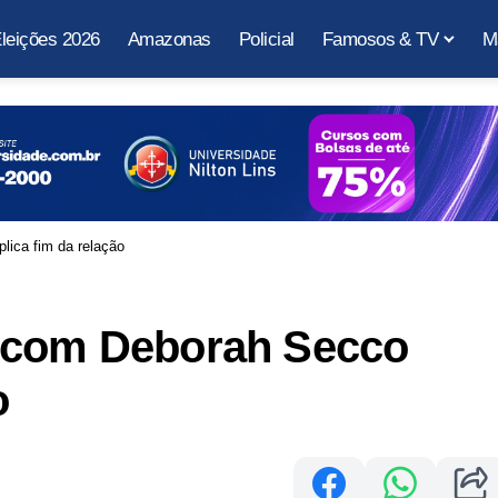
leições 2026
Amazonas
Policial
Famosos & TV
M
lica fim da relação
u com Deborah Secco
o