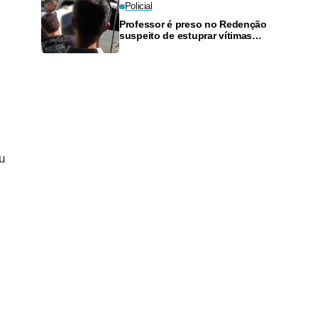
Policial
Professor é preso no Redenção
suspeito de estuprar vítimas
com idade entre 9 e 12 anos
u