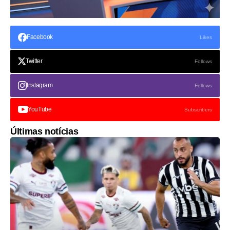
Facebook
Likes
Twitter
Follows
Instagram
Follows
YouTube
Subscribers
Últimas notícias