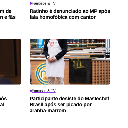
Famosos & TV
um de
Ratinho é denunciado ao MP após
n e fãs
fala homofóbica com cantor
Famosos & TV
pós
Participante desiste do Mastechef
al
Brasil após ser picado por
aranha-marrom