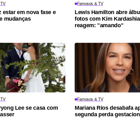
 TV
Famosos & TV
z estar em nova fase e
Lewis Hamilton abre álb
re mudanças
fotos com Kim Kardashia
reagem: "amando"
 TV
Famosos & TV
Pyong Lee se casa com
Mariana Rios desabafa a
Nasser
segunda perda gestacion