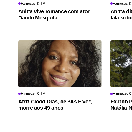
Famosos & TV
Famosos &
Anitta vive romance com ator
Anitta di
Danilo Mesquita
fala sob
Famosos & TV
Famosos &
Atriz Clodd Dias, de “As Five”,
Ex-bbb 
morre aos 49 anos
Natália 