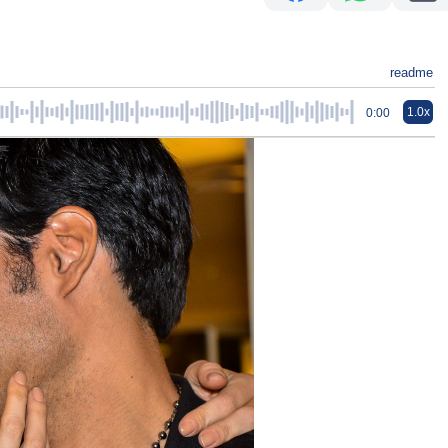
readme
1.0x
0:00