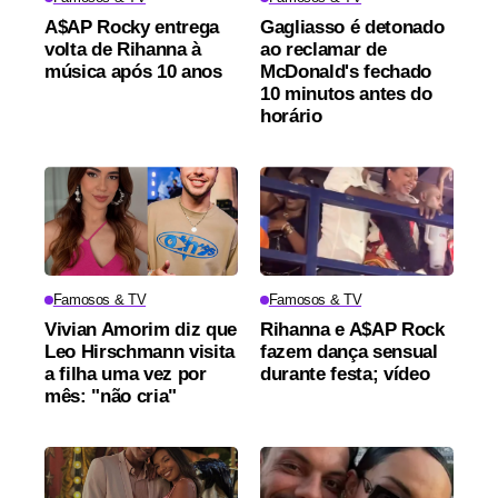
A$AP Rocky entrega
Gagliasso é detonado
volta de Rihanna à
ao reclamar de
música após 10 anos
McDonald's fechado
10 minutos antes do
horário
Famosos & TV
Famosos & TV
Vivian Amorim diz que
Rihanna e A$AP Rock
Leo Hirschmann visita
fazem dança sensual
a filha uma vez por
durante festa; vídeo
mês: "não cria"