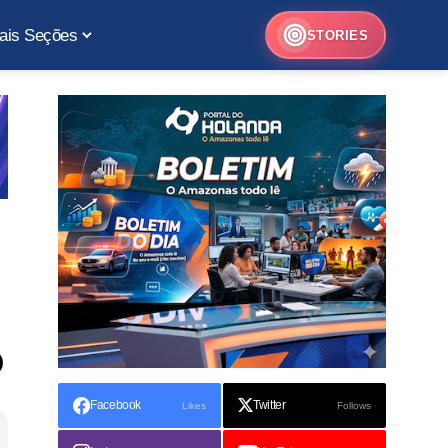
ais Seções
STORIES
o
Facebook
Twitter
Likes
Follows