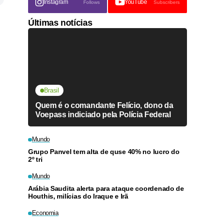
Instagram
YouTube
Follows
Subscribers
Últimas notícias
Brasil
Quem é o comandante Felício, dono da
Voepass indiciado pela Polícia Federal
Mundo
Grupo Panvel tem alta de quse 40% no lucro do
2º tri
Mundo
Arábia Saudita alerta para ataque coordenado de
Houthis, milícias do Iraque e Irã
Economia