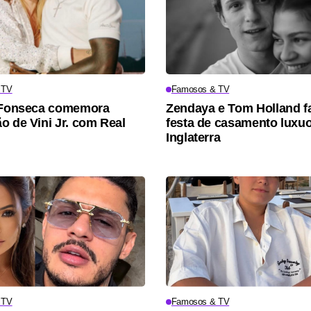
 TV
Famosos & TV
a Fonseca comemora
Zendaya e Tom Holland 
o de Vini Jr. com Real
festa de casamento luxu
Inglaterra
 TV
Famosos & TV