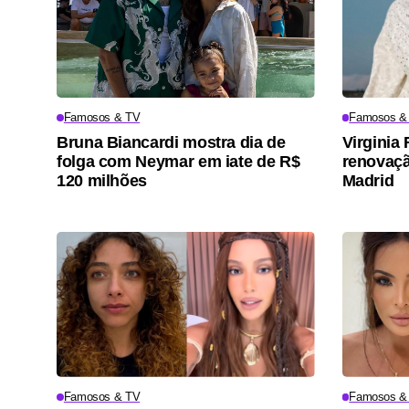
Famosos & TV
Famosos &
Bruna Biancardi mostra dia de
Virgini
folga com Neymar em iate de R$
renovaçã
120 milhões
Madrid
Famosos & TV
Famosos &