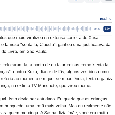
readme
1.0x
0:00
que mais viralizou na extensa carreira de Xuxa
 o famoso "senta lá, Cláudia", ganhou uma justificativa da
 do Livro, em São Paulo.
olocaram lá, a ponto de eu falar coisas como 'senta lá,
nças", contou Xuxa, diante de fãs, alguns vestidos como
e referia ao momento em que, sem paciência, tenta organizar
iança, na extinta TV Manchete, que virou meme.
al. Isso devia ser estudado. Eu queria que as crianças
 brinquedo, uma irmã mais velha. Mas eu realmente não
 para quem me xinga. A Sasha dizia 'mãe, você era muito