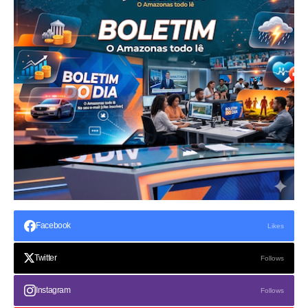
Facebook
Likes
Twitter
Follows
Instagram
Follows