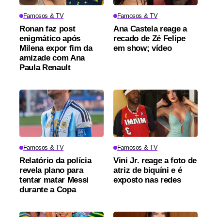
Famosos & TV
Famosos & TV
Ronan faz post
Ana Castela reage a
enigmático após
recado de Zé Felipe
Milena expor fim da
em show; vídeo
amizade com Ana
Paula Renault
Famosos & TV
Famosos & TV
Relatório da polícia
Vini Jr. reage a foto de
revela plano para
atriz de biquíni e é
tentar matar Messi
exposto nas redes
durante a Copa