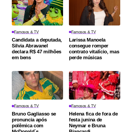
Famosos & TV
Famosos & TV
Candidata a deputada,
Larissa Manoela
Silvia Abravanel
consegue romper
declara R$ 47 milhões
contrato vitalício, mas
em bens
perde músicas
Famosos & TV
Famosos & TV
Bruno Gagliasso se
Helena fica de fora de
pronuncia após
festa junina de
polêmica com
Neymar e Bruna
McDonald´s
Biancardi