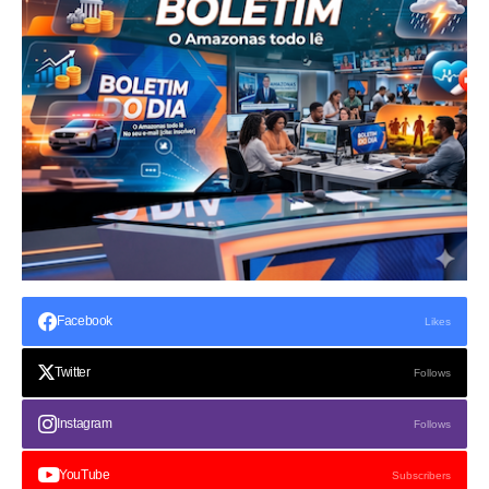
Facebook
Likes
Twitter
Follows
Instagram
Follows
YouTube
Subscribers