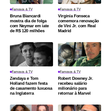
Famosos & TV
Famosos & TV
Bruna Biancardi
Virginia Fonseca
mostra dia de folga
comemora renovação
com Neymar em iate
de Vini Jr. com Real
de R$ 120 milhões
Madrid
Famosos & TV
Famosos & TV
Zendaya e Tom
Robert Downey Jr.
Holland fazem festa
recebeu salário
de casamento luxuosa
milionário para
na Inglaterra
retornar à Marvel