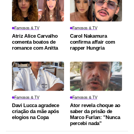
Famosos & TV
Famosos & TV
Atriz Alice Carvalho
Carol Nakamura
comenta boatos de
confirma affair com
romance com Anitta
rapper Hungria
Famosos & TV
Famosos & TV
Davi Lucca agradece
Ator revela choque ao
criação da mãe após
saber da prisão de
elogios na Copa
Marco Furlan: "Nunca
percebi nada"