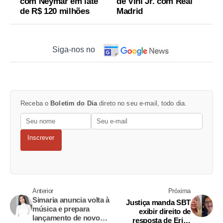
com Neymar em iate
de Vini Jr. com Real
de R$ 120 milhões
Madrid
Siga-nos no
Receba o
Boletim do Dia
direto no seu e-mail, todo dia.
Inscrever
Anterior
Próxima
Simaria anuncia volta à
Justiça manda SBT
música e prepara
exibir direito de
lançamento de novo
resposta de Erika