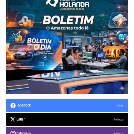
Facebook
Likes
Twitter
Follows
Instagram
Follows