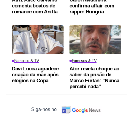
comenta boatos de
confirma affair com
romance com Anitta
rapper Hungria
Famosos & TV
Famosos & TV
Davi Lucca agradece
Ator revela choque ao
criação da mãe após
saber da prisão de
elogios na Copa
Marco Furlan: "Nunca
percebi nada"
Siga-nos no