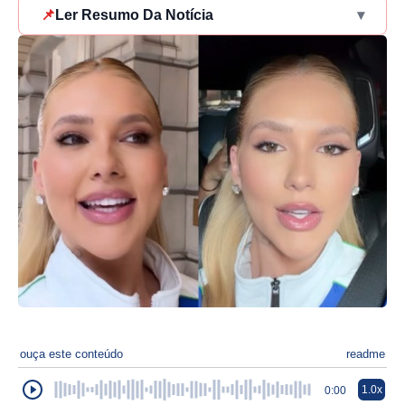
📌
Ler Resumo Da Notícia
▾
ouça este conteúdo
readme
1.0x
0:00