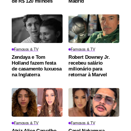
de R$ 120 milhões
Madrid
Famosos & TV
Famosos & TV
Zendaya e Tom
Robert Downey Jr.
Holland fazem festa
recebeu salário
de casamento luxuosa
milionário para
na Inglaterra
retornar à Marvel
Famosos & TV
Famosos & TV
Atriz Alice Carvalho
Carol Nakamura