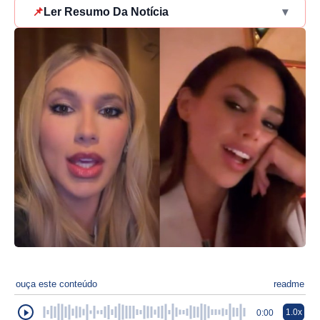
📌
Ler Resumo Da Notícia
▾
ouça este conteúdo
readme
1.0x
0:00