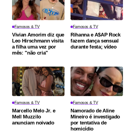
Famosos & TV
Famosos & TV
Vivian Amorim diz que
Rihanna e A$AP Rock
Leo Hirschmann visita
fazem dança sensual
a filha uma vez por
durante festa; vídeo
mês: "não cria"
Famosos & TV
Famosos & TV
Marcello Melo Jr. e
Namorado de Aline
Mell Muzzilo
Mineiro é investigado
anunciam noivado
por tentativa de
homicídio