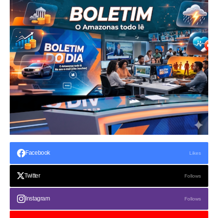
Facebook
Likes
Twitter
Follows
Instagram
Follows