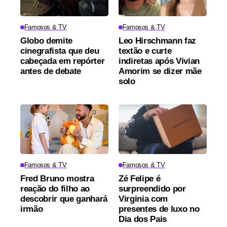
Famosos & TV
Famosos & TV
Globo demite
Leo Hirschmann faz
cinegrafista que deu
textão e curte
cabeçada em repórter
indiretas após Vivian
antes de debate
Amorim se dizer mãe
solo
Famosos & TV
Famosos & TV
Fred Bruno mostra
Zé Felipe é
reação do filho ao
surpreendido por
descobrir que ganhará
Virginia com
irmão
presentes de luxo no
Dia dos Pais