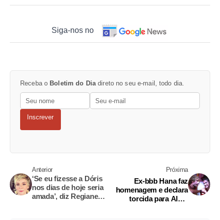
Siga-nos no
Receba o
Boletim do Dia
direto no seu e-mail, todo dia.
Inscrever
Anterior
Próxima
‘Se eu fizesse a Dóris
Ex-bbb Hana faz
nos dias de hoje seria
homenagem e declara
amada’, diz Regiane
torcida para Alan:
Alves
‘nossa amizade não vai
morrer’