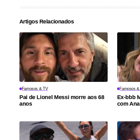
Artigos Relacionados
Famosos & TV
Famosos &
Pai de Lionel Messi morre aos 68
Ex-bbb M
anos
com Ana 