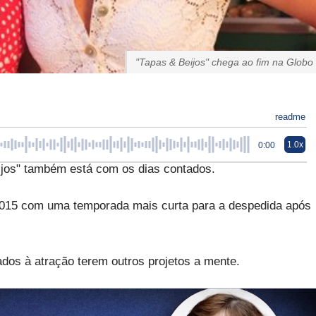
"Tapas & Beijos" chega ao fim na Globo
readme
1.0x
0:00
ijos" também está com os dias contados.
 2015 com uma temporada mais curta para a despedida após
gados à atração terem outros projetos a mente.