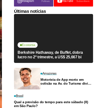
Instagram
YouTube
Follows
Subscribers
Últimas notícias
Economia
Berkshire Hathaway, de Buffet, dobra
lucro no 2º trimestre, a US$ 25,667 bi
Amazonas
Motorista de App morto em
colisão na Av. do Turismo dividia
rotina entre obras e transporte
para criar filhos
Brasil
Qual a previsão do tempo para este sábado (8)
em São Paulo?