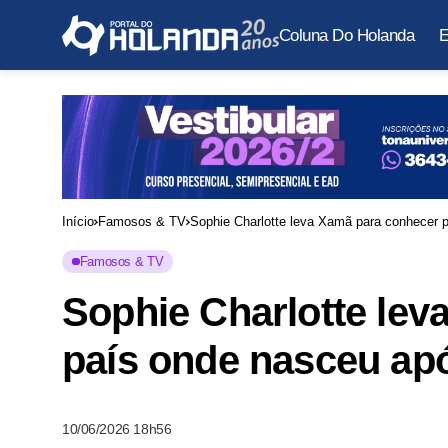
Coluna Do Holanda
E
Início
Famosos & TV
Sophie Charlotte leva Xamã para conhecer 
Famosos & TV
Sophie Charlotte le
país onde nasceu apó
10/06/2026 18h56