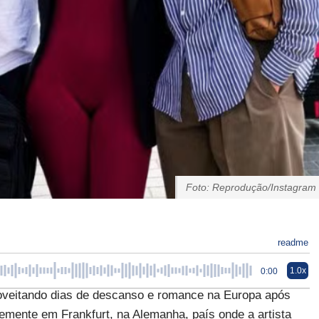
Foto: Reprodução/Instagram
readme
1.0x
0:00
roveitando dias de descanso e romance na Europa após
temente em Frankfurt, na Alemanha, país onde a artista