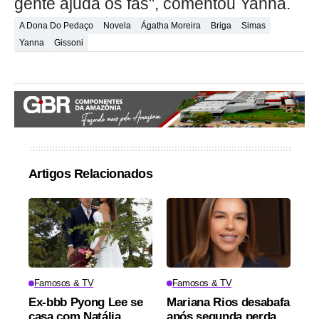
gente ajuda os fãs", comentou Yanna.
A Dona Do Pedaço
Novela
Ágatha Moreira
Briga
Simas
Yanna
Gissoni
Artigos Relacionados
Famosos & TV
Famosos & TV
Ex-bbb Pyong Lee se
Mariana Rios desabafa
casa com Natália
após segunda perda