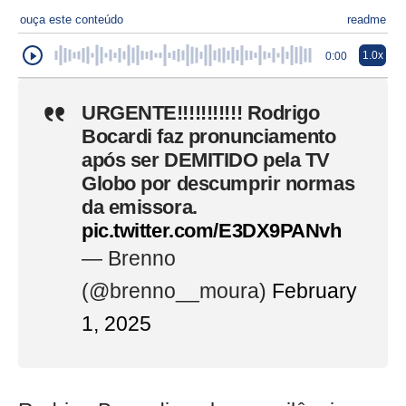
ouça este conteúdo
readme
1.0x
0:00
URGENTE!!!!!!!!!!! Rodrigo
Bocardi faz pronunciamento
após ser DEMITIDO pela TV
Globo por descumprir normas
da emissora.
pic.twitter.com/E3DX9PANvh
— Brenno
(@brenno__moura)
February
1, 2025