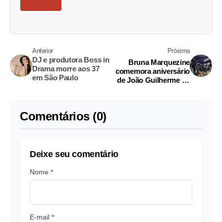
Anterior
Próxima
DJ e produtora Boss in
Bruna Marquezine
Drama morre aos 37
comemora aniversário
em São Paulo
de João Guilherme na
fazenda de Leonardo
Comentários (0)
Deixe seu comentário
Nome *
E-mail *