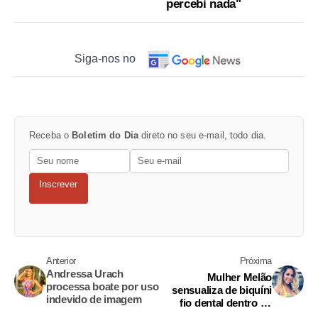
percebi nada"
Siga-nos no
Receba o
Boletim do Dia
direto no seu e-mail, todo dia.
Inscrever
Anterior
Próxima
Andressa Urach
Mulher Melão
processa boate por uso
sensualiza de biquíni
indevido de imagem
fio dental dentro de
jatinho