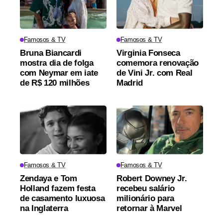
Famosos & TV
Famosos & TV
Bruna Biancardi
Virginia Fonseca
mostra dia de folga
comemora renovação
com Neymar em iate
de Vini Jr. com Real
de R$ 120 milhões
Madrid
Famosos & TV
Famosos & TV
Zendaya e Tom
Robert Downey Jr.
Holland fazem festa
recebeu salário
de casamento luxuosa
milionário para
na Inglaterra
retornar à Marvel