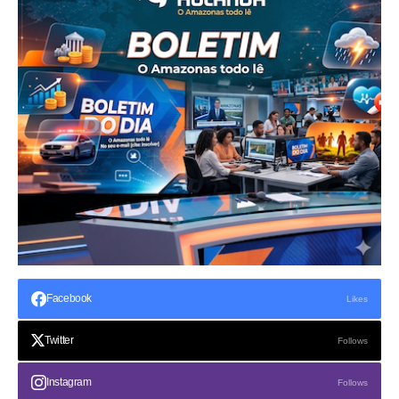
Facebook
Likes
Twitter
Follows
Instagram
Follows